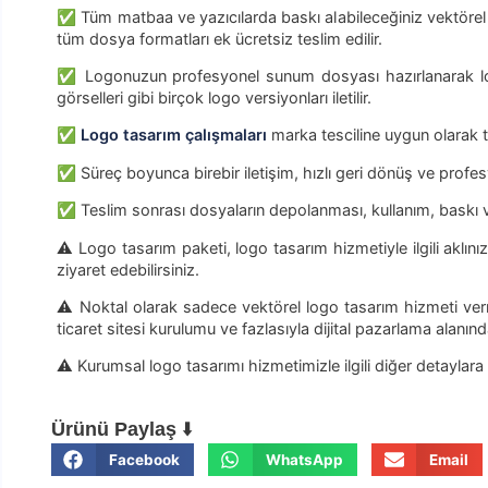
✅ Tüm matbaa ve yazıcılarda baskı alabileceğiniz vektörel 
tüm dosya formatları ek ücretsiz teslim edilir.
✅ Logonuzun profesyonel sunum dosyası hazırlanarak logo 
görselleri gibi birçok logo versiyonları iletilir.
✅
Logo tasarım çalışmaları
marka tesciline uygun olarak 
✅ Süreç boyunca birebir iletişim, hızlı geri dönüş ve profes
✅ Teslim sonrası dosyaların depolanması, kullanım, baskı ve 
⚠️ Logo tasarım paketi, logo tasarım hizmetiyle ilgili aklını
ziyaret edebilirsiniz.
⚠️ Noktal olarak sadece vektörel logo tasarım hizmeti ver
ticaret sitesi kurulumu ve fazlasıyla dijital pazarlama alan
⚠️ Kurumsal logo tasarımı hizmetimizle ilgili diğer detaylara
Ürünü Paylaş
⬇️
Facebook
WhatsApp
Email