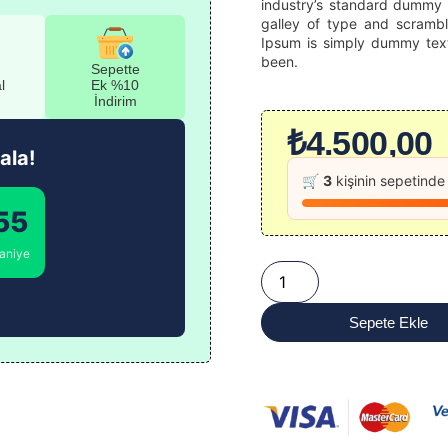
industry’s standard dummy 
galley of type and scramb
Ipsum is simply dummy text
been.
Sepette
l
Ek %10
İndirim
₺
4.500,00
ala!
🛒
3
kişinin sepetind
54
aniye
Sepete Ekle