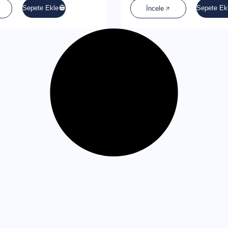
Sepete Ekle
Sepete Ek
İncele