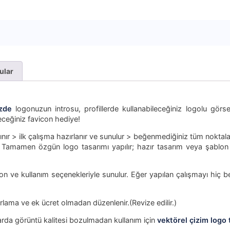
ular
zde
logonuzun introsu, profillerde kullanabileceğiniz logolu gör
eceğiniz favicon hediye!
alınır > ilk çalışma hazırlanır ve sunulur > beğenmediğiniz tüm noktala
ir. Tamamen özgün logo tasarımı yapılır; hazır tasarım veya şablo
yon ve kullanım seçenekleriyle sunulur. Eğer yapılan çalışmayı hiç 
ama ve ek ücret olmadan düzenlenir.(Revize edilir.)
arda görüntü kalitesi bozulmadan kullanım için
vektörel çizim logo 