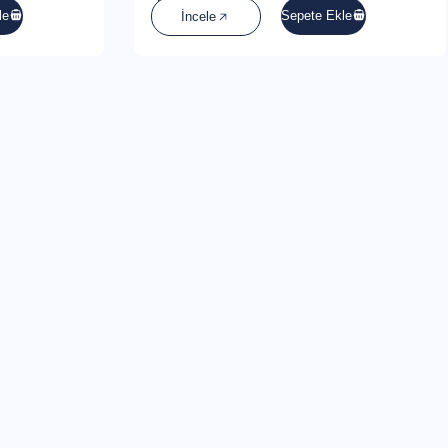
le
Sepete Ekle
İncele