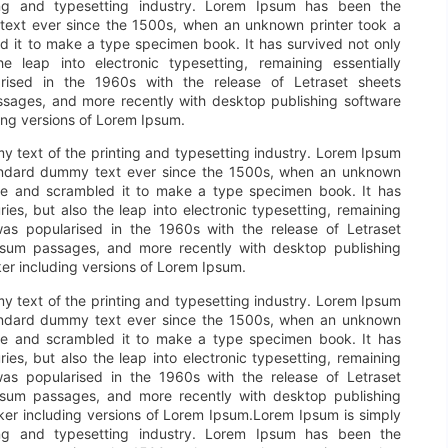
ng and typesetting industry. Lorem Ipsum has been the
text ever since the 1500s, when an unknown printer took a
d it to make a type specimen book. It has survived not only
he leap into electronic typesetting, remaining essentially
rised in the 1960s with the release of Letraset sheets
sages, and more recently with desktop publishing software
ing versions of Lorem Ipsum.
 text of the printing and typesetting industry. Lorem Ipsum
tandard dummy text ever since the 1500s, when an unknown
ype and scrambled it to make a type specimen book. It has
ries, but also the leap into electronic typesetting, remaining
was popularised in the 1960s with the release of Letraset
psum passages, and more recently with desktop publishing
er including versions of Lorem Ipsum.
 text of the printing and typesetting industry. Lorem Ipsum
tandard dummy text ever since the 1500s, when an unknown
ype and scrambled it to make a type specimen book. It has
ries, but also the leap into electronic typesetting, remaining
was popularised in the 1960s with the release of Letraset
psum passages, and more recently with desktop publishing
er including versions of Lorem Ipsum.Lorem Ipsum is simply
ng and typesetting industry. Lorem Ipsum has been the