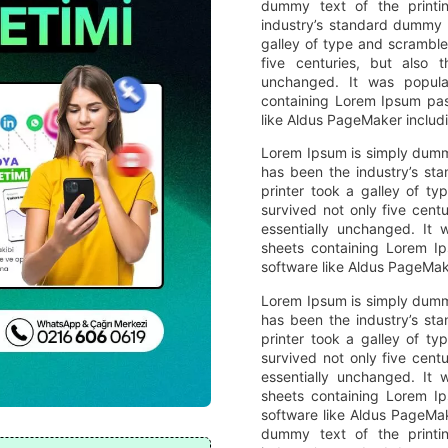
dummy text of the printi
industry’s standard dummy 
galley of type and scramble
five centuries, but also t
unchanged. It was popula
containing Lorem Ipsum pas
like Aldus PageMaker includ
Lorem Ipsum is simply dummy
has been the industry’s s
printer took a galley of t
survived not only five centu
essentially unchanged. It 
sheets containing Lorem I
software like Aldus PageMak
Lorem Ipsum is simply dummy
has been the industry’s s
printer took a galley of t
survived not only five centu
essentially unchanged. It 
sheets containing Lorem I
software like Aldus PageMak
dummy text of the printi