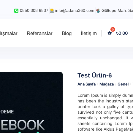
0850 308 6837
info@adana360.com
Gültepe Mah. Sa
lışmalar
Referanslar
Blog
İletişim
₺
0,00
Test Ürün-6
Ana Sayfa
/
Mağaza
/
Genel
/ 
Lorem Ipsum is simply dummy
has been the industry’s s
printer took a galley of t
survived not only five centu
essentially unchanged. It 
sheets containing Lorem I
software like Aldus PageMak