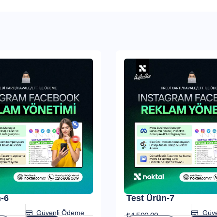
-6
Test Ürün-7
Güvenli Ödeme
Güv
₺
4.500,00