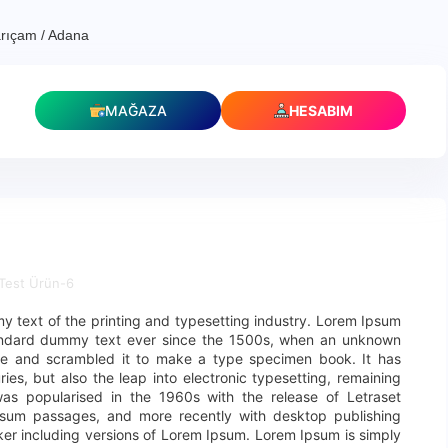
rıçam / Adana
MAĞAZA
HESABIM
Test Ürün-6
 text of the printing and typesetting industry. Lorem Ipsum
tandard dummy text ever since the 1500s, when an unknown
ype and scrambled it to make a type specimen book. It has
ries, but also the leap into electronic typesetting, remaining
was popularised in the 1960s with the release of Letraset
psum passages, and more recently with desktop publishing
er including versions of Lorem Ipsum. Lorem Ipsum is simply